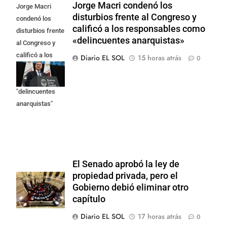
Jorge Macri condenó los
Jorge Macri
disturbios frente al Congreso y
condenó los
calificó a los responsables como
disturbios frente
«delincuentes anarquistas»
al Congreso y
calificó a los
Diario EL SOL
15 horas atrás
0
responsables
como
"delincuentes
anarquistas"
El Senado aprobó la ley de
propiedad privada, pero el
Gobierno debió eliminar otro
capítulo
Diario EL SOL
17 horas atrás
0