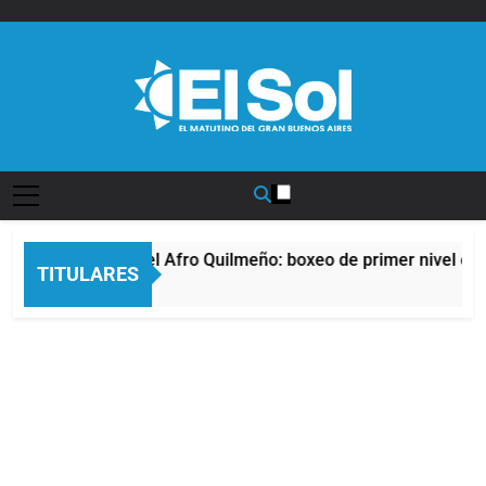
Saltar
al
contenido
Diario EL SOL
La noche del Afro Quilmeño: boxeo de primer nivel en l
TITULARES
8 Horas Atrás