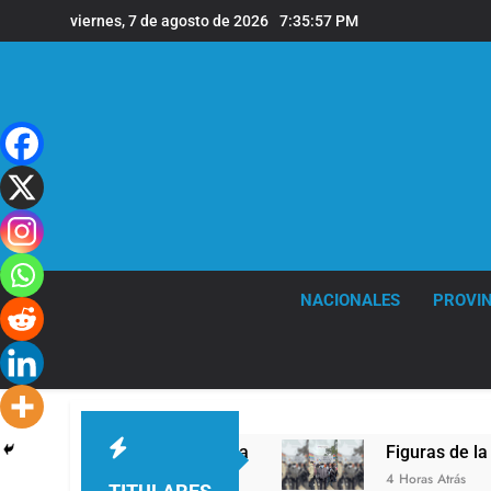
Saltar
viernes, 7 de agosto de 2026
7:35:58 PM
al
contenido
NACIONALES
PROVIN
León XIV a la Argentina
Figuras de la cultura
4 Horas Atrás