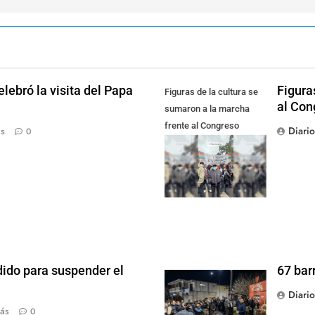
lebró la visita del Papa
Figura
Figuras de la cultura se
al Con
sumaron a la marcha
frente al Congreso
Diari
ás
0
contra la Ley de
Propiedad Privada
dido para suspender el
67 bar
Diari
ás
0