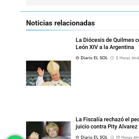
entradas
Noticias relacionadas
La Diócesis de Quilmes ce
León XIV a la Argentina
Diario EL SOL
2 Horas Atr
La Fiscalía rechazó el pe
juicio contra Pity Alvarez
Diario EL SOL
19 Horas Atr