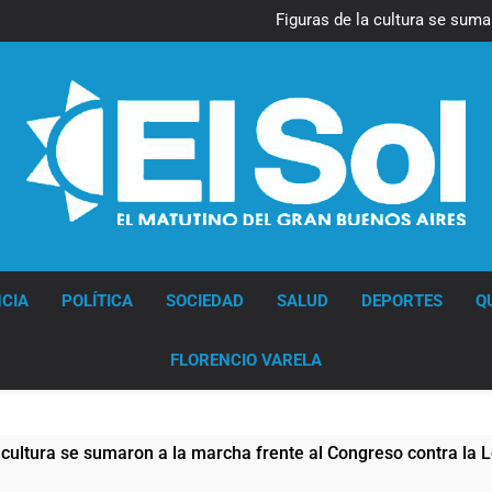
La Diócesis de Quilmes celebr
Figuras de la cultura se suma
Nueva jornada negativa para 
en Wall Street y el
Jorge Macri condenó los d
res
La Diócesis de Quilmes celebr
Figuras de la cultura se suma
Nueva jornada negativa para 
en Wall Street y el
Jorge Macri condenó los d
res
Diario EL SOL
CIA
POLÍTICA
SOCIEDAD
SALUD
DEPORTES
Q
FLORENCIO VARELA
 se sumaron a la marcha frente al Congreso contra la Ley de P