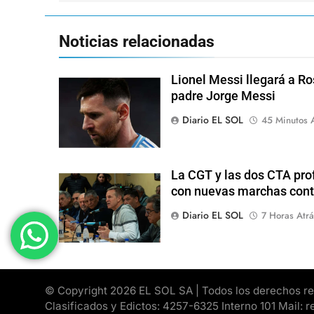
entradas
Noticias relacionadas
Lionel Messi llegará a Ro
padre Jorge Messi
Diario EL SOL
45 Minutos 
La CGT y las dos CTA pro
con nuevas marchas cont
Diario EL SOL
7 Horas Atrá
© Copyright 2026 EL SOL SA | Todos los derechos rese
Clasificados y Edictos: 4257-6325 Interno 101 Mail: