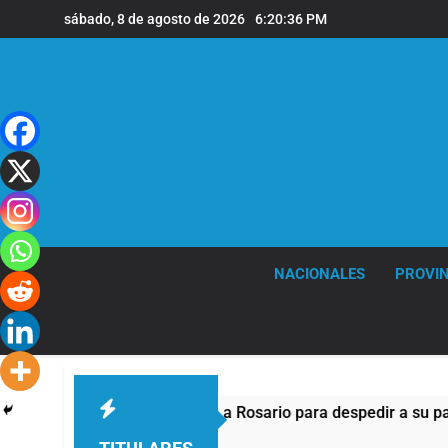
Saltar
sábado, 8 de agosto de 2026
6:20:37 PM
al
contenido
NACIONALES
PROVIN
Lionel Messi llegará a Rosario para despedir a su padre Jo
45 Minutos Atrás