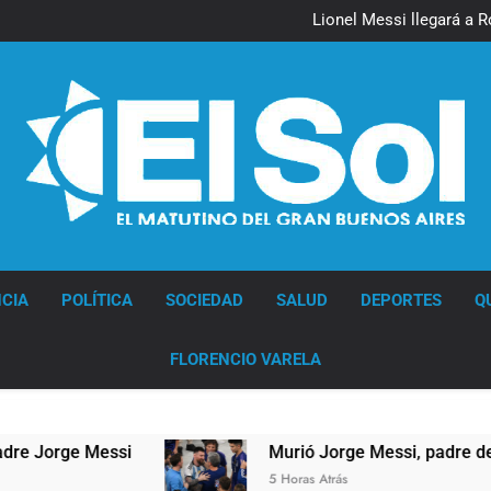
Lionel Messi llegará a 
Murió Jorge 
Thiago Medina 
Lionel Messi llegará a 
Murió Jorge 
Thiago Medina 
Diario EL SOL
CIA
POLÍTICA
SOCIEDAD
SALUD
DEPORTES
Q
FLORENCIO VARELA
rge Messi
Murió Jorge Messi, padre de Lionel 
5 Horas Atrás