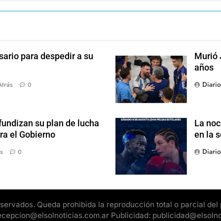
sario para despedir a su
Murió 
años
Diari
Atrás
0
fundizan su plan de lucha
La noc
ra el Gobierno
en la 
Diari
s
0
rvados. Queda prohibida la reproducción total o parcial del pr
 recepcion@elsolnoticias.com.ar Publicidad: publicidad@elsoln