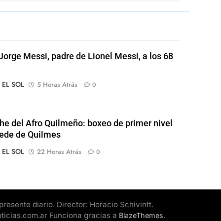
Jorge Messi, padre de Lionel Messi, a los 68
o EL SOL
5 Horas Atrás
0
he del Afro Quilmeño: boxeo de primer nivel
sede de Quilmes
o EL SOL
22 Horas Atrás
0
esente diario. Director: Horacio Schivintt.
oticias.com.ar Funciona gracias a
.
BlazeThemes