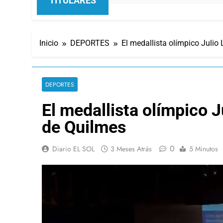
TITULARES
Inicio
DEPORTES
El medallista olímpico Julio
DEPORTES
El medallista olímpico J
de Quilmes
0
Diario EL SOL
3 Meses Atrás
5 Minutos