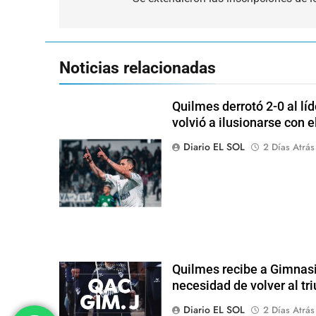
de
entradas
Noticias relacionadas
Quilmes derrotó 2-0 al lí
volvió a ilusionarse con 
Diario EL SOL
2 Días Atrás
Quilmes recibe a Gimnasi
necesidad de volver al tr
Diario EL SOL
2 Días Atrás