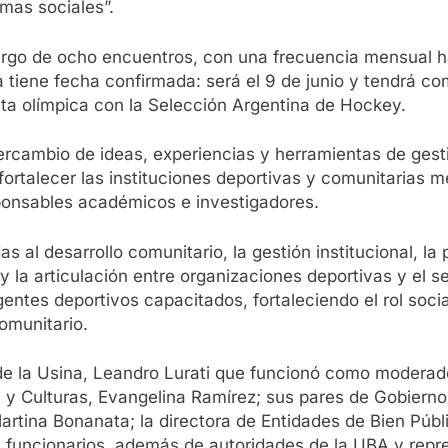
mas sociales”.
largo de ocho encuentros, con una frecuencia mensual ha
tiene fecha confirmada: será el 9 de junio y tendrá com
sta olímpica con la Selección Argentina de Hockey.
rcambio de ideas, experiencias y herramientas de gesti
 fortalecer las instituciones deportivas y comunitarias 
ponsables académicos e investigadores.
as al desarrollo comunitario, la gestión institucional, la
la articulación entre organizaciones deportivas y el sec
gentes deportivos capacitados, fortaleciendo el rol soci
omunitario.
de la Usina, Leandro Lurati que funcionó como moderador
y Culturas, Evangelina Ramírez; sus pares de Gobierno,
artina Bonanata; la directora de Entidades de Bien Públ
s funcionarios, además de autoridades de la UBA y repr