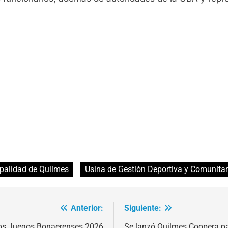
palidad de Quilmes
Usina de Gestión Deportiva y Comunitar
Anterior:
Siguiente:
 los Juegos Bonaerenses 2026
Se lanzó Quilmes Coopera par