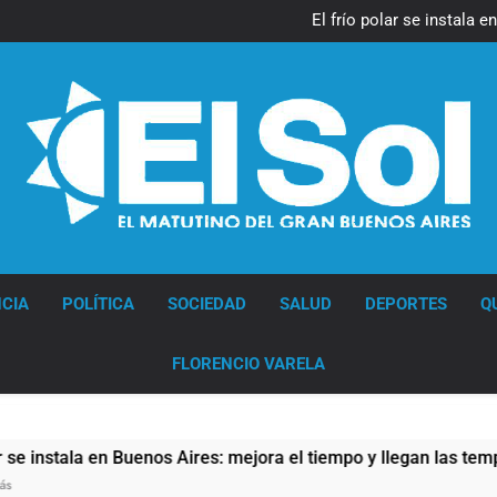
Día Internacional 
El frío polar se instala 
El Senado aprobó la ley 
Día Internacional 
El frío polar se instala 
El Senado aprobó la ley 
Diario EL SOL
CIA
POLÍTICA
SOCIEDAD
SALUD
DEPORTES
Q
FLORENCIO VARELA
 Buenos Aires: mejora el tiempo y llegan las temperaturas más 