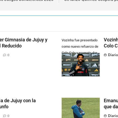
der Gimnasia de Jujuy y
Vozinh
Vozinha fue presentado
el Reducido
Colo C
como nuevo refuerzo de
Colo Colo y promete dar
Diari
0
pelea por el arco
a de Jujuy con la
Emanue
iunfo
que da
Diari
0