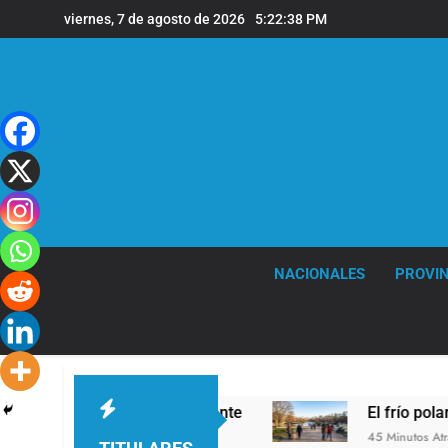
Saltar
viernes, 7 de agosto de 2026
5:22:39 PM
al
contenido
NACIONALES
PROVIN
irla correctamente
El frío polar se instala en
45 Minutos Atrás