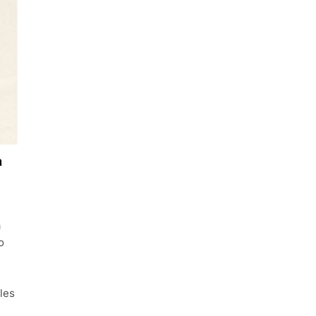
a
a
o
les