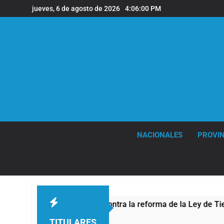
Saltar
jueves, 6 de agosto de 2026
4:06:01 PM
al
contenido
NACIONALES
PROVIN
rotesta contra la reforma de la Ley de Tierras
TITULARES