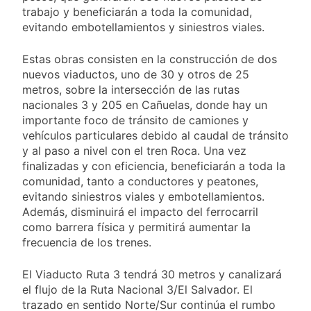
y rechazó el pedido
2 Días Atrás
trabajo y beneficiarán a toda la comunidad,
del peronismo de
Masiva movilización
evitando embotellamientos y siniestros viales.
girar el proyecto a
al Congreso contra el
comisión
proyecto oficial de
2 Días Atrás
Estas obras consisten en la construcción de dos
Ley de Propiedad
La Diócesis de
nuevos viaductos, uno de 30 y otros de 25
Privada
Quilmes celebra la
metros, sobre la intersección de las rutas
fiesta de San
2 Días Atrás
nacionales 3 y 205 en Cañuelas, donde hay un
Cayetano
La Línea 148 pasó a
importante foco de tránsito de camiones y
ser operada por La
vehículos particulares debido al caudal de tránsito
Central de Vicente
2 Días Atrás
y al paso a nivel con el tren Roca. Una vez
López
finalizadas y con eficiencia, beneficiarán a toda la
comunidad, tanto a conductores y peatones,
evitando siniestros viales y embotellamientos.
Además, disminuirá el impacto del ferrocarril
como barrera física y permitirá aumentar la
frecuencia de los trenes.
El Viaducto Ruta 3 tendrá 30 metros y canalizará
el flujo de la Ruta Nacional 3/El Salvador. El
trazado en sentido Norte/Sur continúa el rumbo