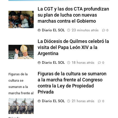
La CGT y las dos CTA profundizan
su plan de lucha con nuevas
marchas contra el Gobierno
Diario EL SOL
23 minutos atrás
0
La Diócesis de Quilmes celebró la
visita del Papa León XIV a la
Argentina
Diario EL SOL
18 horas atrás
0
Figuras de la cultura se sumaron
Figuras de la
a la marcha frente al Congreso
cultura se
contra la Ley de Propiedad
sumaron a la
Privada
marcha frente al
Congreso contra
Diario EL SOL
21 horas atrás
0
la Ley de
Propiedad