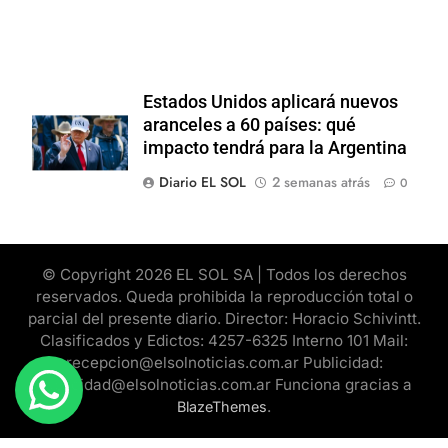
Estados Unidos aplicará nuevos
aranceles a 60 países: qué
impacto tendrá para la Argentina
Diario EL SOL
2 semanas atrás
0
© Copyright 2026 EL SOL SA | Todos los derechos
reservados. Queda prohibida la reproducción total o
parcial del presente diario. Director: Horacio Schivintt.
Clasificados y Edictos: 4257-6325 Interno 101 Mail:
recepcion@elsolnoticias.com.ar Publicidad:
publicidad@elsolnoticias.com.ar Funciona gracias a
.
BlazeThemes