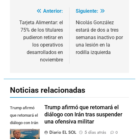
Anterior:
Siguiente:
Navegación
de
Tarjeta Alimentar: el
Nicolás González
75% de los titulares
estará de dos a tres
entradas
pudieron retirar en
semanas inactivo por
los operativos
una lesión en la
desarrollados en
rodilla izquierda
noviembre
Noticias relacionadas
Trump afirmó que retomará el
Trump afirmó
diálogo con Irán tras suspender
que retomará el
una ofensiva militar
diálogo con Irán
tras suspender
Diario EL SOL
5 días atrás
0
una ofensiva