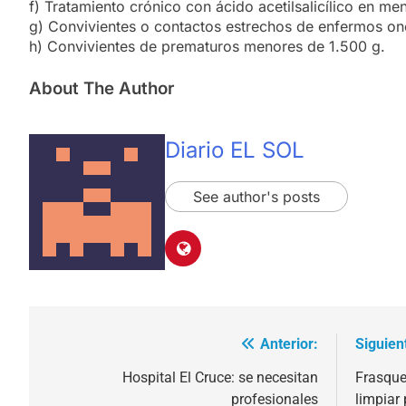
f) Tratamiento crónico con ácido acetilsalicílico en me
g) Convivientes o contactos estrechos de enfermos o
h) Convivientes de prematuros menores de 1.500 g.
About The Author
Diario EL SOL
See author's posts
Anterior:
Siguien
Navegación
de
Hospital El Cruce: se necesitan
Frasque
profesionales
limpiar 