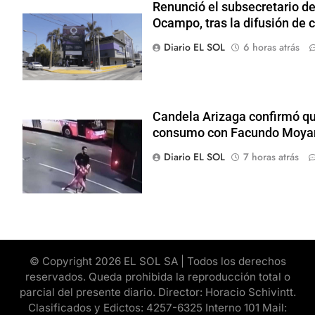
Renunció el subsecretario d
Ocampo, tras la difusión de 
Diario EL SOL
6 horas atrás
Candela Arizaga confirmó que
consumo con Facundo Moya
Diario EL SOL
7 horas atrás
© Copyright 2026 EL SOL SA | Todos los derechos
reservados. Queda prohibida la reproducción total o
parcial del presente diario. Director: Horacio Schivintt.
Clasificados y Edictos: 4257-6325 Interno 101 Mail: