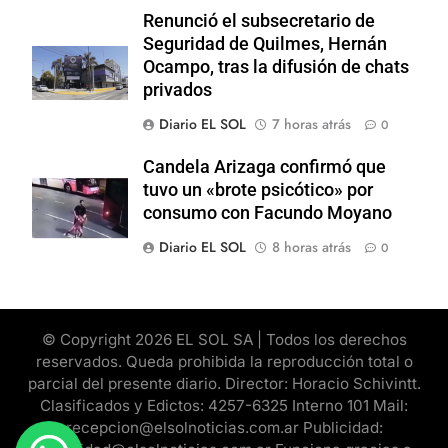
Renunció el subsecretario de
Seguridad de Quilmes, Hernán
Ocampo, tras la difusión de chats
privados
Diario EL SOL
7 horas atrás
0
Candela Arizaga confirmó que
tuvo un «brote psicótico» por
consumo con Facundo Moyano
Diario EL SOL
8 horas atrás
0
© Copyright 2026 EL SOL SA | Todos los derechos
reservados. Queda prohibida la reproducción total o
parcial del presente diario. Director: Horacio Schivintt.
Clasificados y Edictos: 4257-6325 Interno 101 Mail:
recepcion@elsolnoticias.com.ar Publicidad: