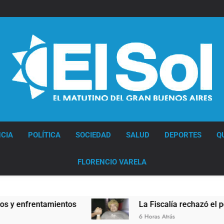
Diario EL SOL
CIA
POLÍTICA
SOCIEDAD
SALUD
DEPORTES
Q
FLORENCIO VARELA
entos
La Fiscalía rechazó el pedido para suspen
6 Horas Atrás