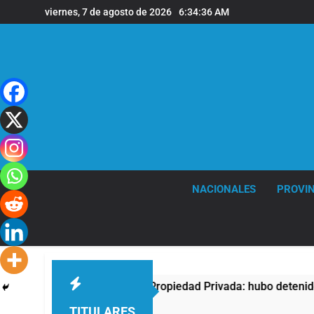
Saltar
viernes, 7 de agosto de 2026
6:34:37 AM
al
contenido
NACIONALES
PROVIN
ntra la Ley de Propiedad Privada: hubo detenidos y enfrentami
TITULARES