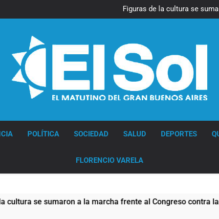
La Diócesis de Quilmes celebr
Figuras de la cultura se suma
Nueva jornada negativa para 
en Wall Street y el
Jorge Macri condenó los d
res
La Diócesis de Quilmes celebr
Figuras de la cultura se suma
Nueva jornada negativa para 
en Wall Street y el
Jorge Macri condenó los d
res
Diario EL SOL
CIA
POLÍTICA
SOCIEDAD
SALUD
DEPORTES
Q
FLORENCIO VARELA
ura se sumaron a la marcha frente al Congreso contra la Ley d