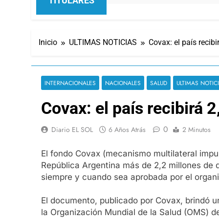
TITULARES
Inicio
ULTIMAS NOTICIAS
Covax: el país recib
INTERNACIONALES
NACIONALES
SALUD
ULTIMAS NOTIC
Covax: el país recibirá 
0
Diario EL SOL
6 Años Atrás
2 Minutos
El fondo Covax (mecanismo multilateral impul
República Argentina más de 2,2 millones de d
siempre y cuando sea aprobada por el organi
El documento, publicado por Covax, brindó un
la Organización Mundial de la Salud (OMS) d