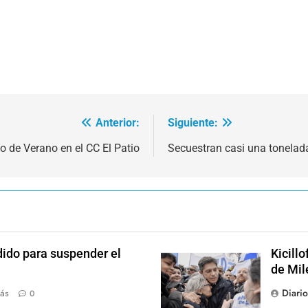
Anterior:
Siguiente:
lo de Verano en el CC El Patio
Secuestran casi una tonelad
dido para suspender el
Kicill
de Mil
Diari
ás
0