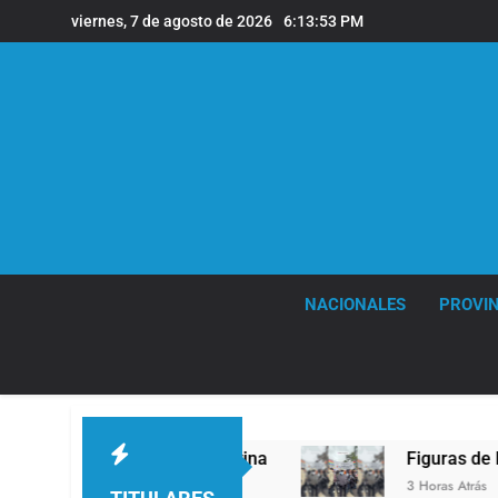
Saltar
viernes, 7 de agosto de 2026
6:13:54 PM
al
contenido
NACIONALES
PROVIN
apa León XIV a la Argentina
Figuras de la cult
3 Horas Atrás