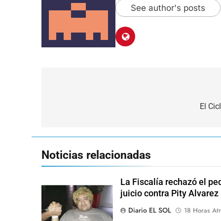
See author's posts
Navegación
de
El Cic
entradas
Noticias relacionadas
La Fiscalía rechazó el pe
juicio contra Pity Alvarez
Diario EL SOL
18 Horas Atr