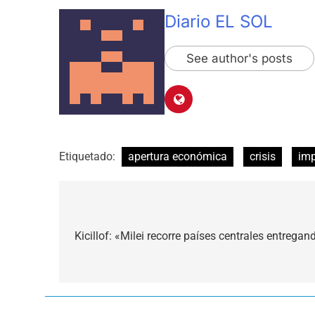
Diario EL SOL
See author's posts
Etiquetado:
apertura económica
crisis
imp
Navegación
de
Kicillof: «Milei recorre países centrales entrega
entradas