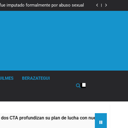
Messi, padre de Lionel Messi, a los 68 años
fue imputado formalmente por abuso sexual
ndizan su plan de lucha con nuevas marchas
contra el Gobierno
Messi, padre de Lionel Messi, a los 68 años
fue imputado formalmente por abuso sexual
ndizan su plan de lucha con nuevas marchas
contra el Gobierno
UILMES
BERAZATEGUI
rofundizan su plan de lucha con nuevas marchas contra el Go