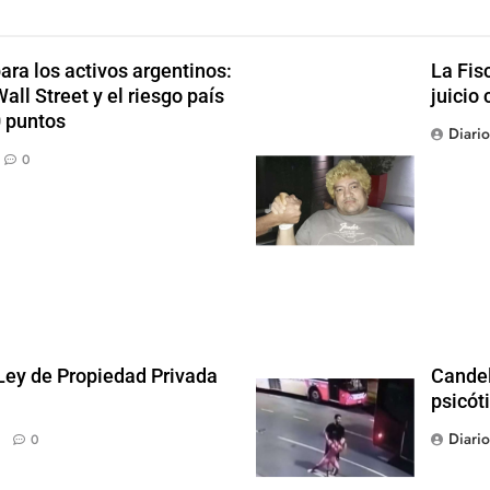
ra los activos argentinos:
La Fis
ll Street y el riesgo país
juicio 
0 puntos
Diari
0
 Ley de Propiedad Privada
Candel
psicót
Diari
0