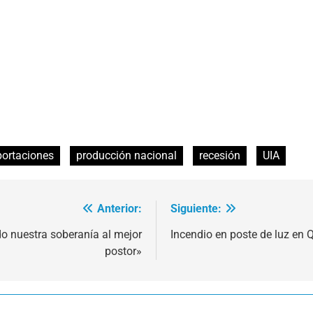
ortaciones
producción nacional
recesión
UIA
Anterior:
Siguiente:
ndo nuestra soberanía al mejor
Incendio en poste de luz en 
postor»