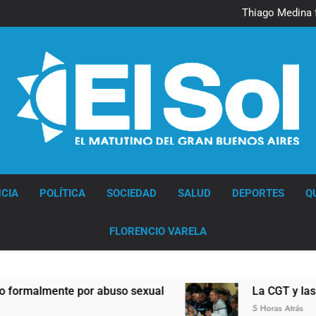
Murió Jorge 
Thiago Medina 
La CGT y las dos CTA profu
Murió Jorge 
Thiago Medina 
La CGT y las dos CTA profu
Diario EL SOL
CIA
POLÍTICA
SOCIEDAD
SALUD
DEPORTES
Q
FLORENCIO VARELA
nte por abuso sexual
La CGT y las dos CTA p
5 Horas Atrás