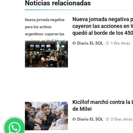
Noticias relacionadas
Nueva jornada negativa pa
Nueva jornada negativa
cayeron las acciones en Wa
para los activos
quedó al borde de los 45
argentinos: cayeron las
acciones en Wall Street y
Diario EL SOL
1 Día Atrás
el riesgo país quedó al
borde de los 450 punt
Kicillof marchó contra la
de Milei
Diario EL SOL
2 Días Atrás