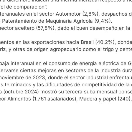
vel de comparación”.
interanuales en el sector Automotor (2,8%), despachos de
e Patentamiento de Maquinaria Agrícola (9,4%).
l sector aceitero (57,8%), dado el buen desempeño en l
entos en las exportaciones hacia Brasil (40,2%), dond
riz, y otras de origen agropecuario como el trigo y cen
 baja interanual en el consumo de energía eléctrica de 
rvarse ciertas mejoras en sectores de la industria duran
a noviembre de 2023, donde el sector industrial enfrent
s terminados y las dificultades de competitividad de la
o (octubre 2024) mostró su tercera suba mensual consec
 por Alimentos (1.761 asalariados), Madera y papel (24