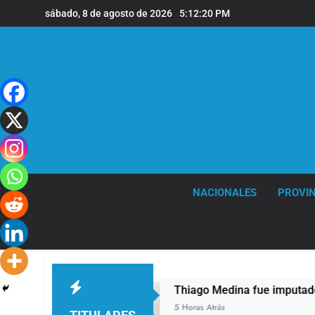
Saltar
sábado, 8 de agosto de 2026
5:12:21 PM
al
contenido
NACIONALES
PROVIN
68 años
Thiago Medina fue imputado formalme
5 Horas Atrás