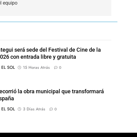
l equipo
tegui será sede del Festival de Cine de la
026 con entrada libre y gratuita
o EL SOL
15 Horas Atrás
0
recorrió la obra municipal que transformará
España
o EL SOL
3 Días Atrás
0