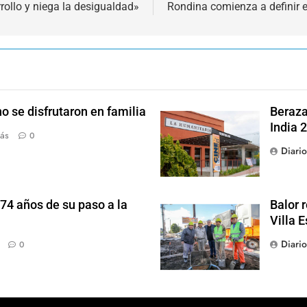
rollo y niega la desigualdad»
Rondina comienza a definir e
o se disfrutaron en familia
Beraza
India 2
ás
0
Diari
 74 años de su paso a la
Balor 
Villa 
Diari
0