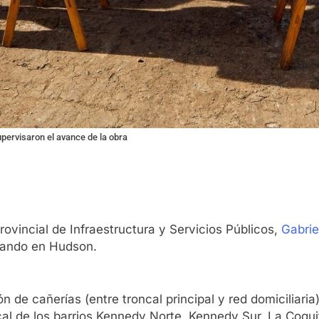
upervisaron el avance de la obra
rovincial de Infraestructura y Servicios Públicos,
Gabrie
izando en Hudson.
 de cañerías (entre troncal principal y red domiciliari
al de los barrios Kennedy Norte, Kennedy Sur, La Coquit