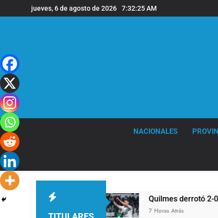
Saltar
jueves, 6 de agosto de 2026
7:32:26 AM
al
contenido
NACIONALES
PROVIN
 Aires
Quilmes derrotó 2-0 al líder Gimnasia d
7 Horas Atrás
TITULARES