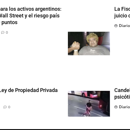
ra los activos argentinos:
La Fis
ll Street y el riesgo país
juicio 
0 puntos
Diari
0
 Ley de Propiedad Privada
Candel
psicót
Diari
0