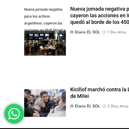
Nueva jornada negativa pa
Nueva jornada negativa
cayeron las acciones en Wa
para los activos
quedó al borde de los 45
argentinos: cayeron las
acciones en Wall Street y
Diario EL SOL
1 Día Atrás
el riesgo país quedó al
borde de los 450 punt
Kicillof marchó contra la
de Milei
Diario EL SOL
2 Días Atrás