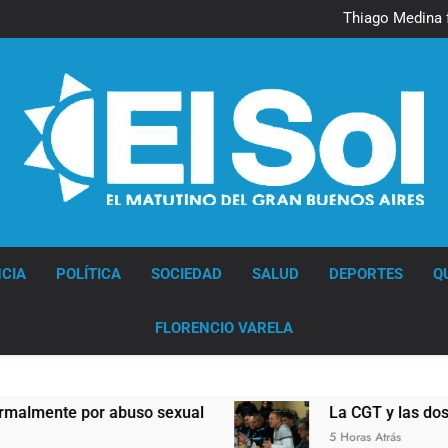
Murió Jorge 
Thiago Medina 
La CGT y las dos CTA profu
Murió Jorge 
Thiago Medina 
La CGT y las dos CTA profu
Diario EL SOL
CIA
POLÍTICA
SOCIEDAD
SALUD
DEPORTES
Q
FLORENCIO VARELA
abuso sexual
La CGT y las dos CTA profundiz
5 Horas Atrás