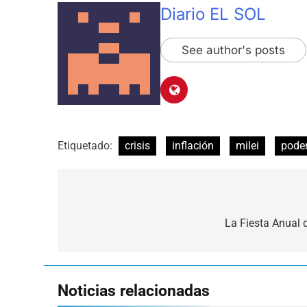
Diario EL SOL
See author's posts
Etiquetado:
crisis
inflación
milei
poder
Navegación
de
La Fiesta Anual 
entradas
Noticias relacionadas