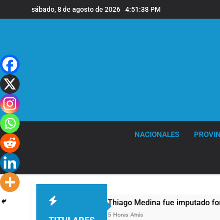
Saltar
sábado, 8 de agosto de 2026
4:51:38 PM
al
contenido
NACIONALES
PROVIN
Thiago Medina fue imputado formalmente por 
5 Horas Atrás