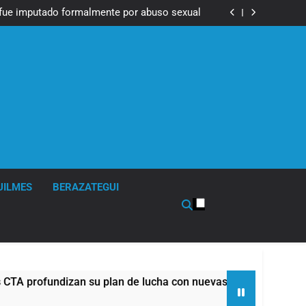
Messi, padre de Lionel Messi, a los 68 años
fue imputado formalmente por abuso sexual
ndizan su plan de lucha con nuevas marchas
contra el Gobierno
Messi, padre de Lionel Messi, a los 68 años
fue imputado formalmente por abuso sexual
ndizan su plan de lucha con nuevas marchas
contra el Gobierno
UILMES
BERAZATEGUI
an su plan de lucha con nuevas marchas contra el Gobierno