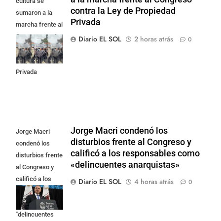
cultura se
contra la Ley de Propiedad
sumaron a la
Privada
marcha frente al
Congreso contra
Diario EL SOL
2 horas atrás
0
la Ley de
Propiedad
Privada
Jorge Macri condenó los
Jorge Macri
disturbios frente al Congreso y
condenó los
calificó a los responsables como
disturbios frente
«delincuentes anarquistas»
al Congreso y
calificó a los
Diario EL SOL
4 horas atrás
0
responsables
como
"delincuentes