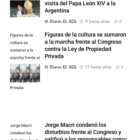
visita del Papa León XIV a la
Argentina
Diario EL SOL
9 horas atrás
0
Figuras de la cultura se sumaron
Figuras de la
a la marcha frente al Congreso
cultura se
contra la Ley de Propiedad
sumaron a la
Privada
marcha frente al
Congreso contra
Diario EL SOL
11 horas atrás
0
la Ley de
Propiedad
Privada
Jorge Macri condenó los
Jorge Macri
disturbios frente al Congreso y
condenó los
calificó a los responsables como