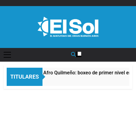
Saltar
al
contenido
Diario EL SOL
La noche del Afro Quilmeño: boxeo de primer nivel en la
TITULARES
7 Horas Atrás