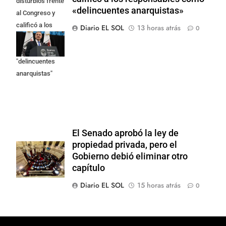
disturbios frente
«delincuentes anarquistas»
al Congreso y
calificó a los
Diario EL SOL
13 horas atrás
0
responsables
como
"delincuentes
anarquistas"
El Senado aprobó la ley de
propiedad privada, pero el
Gobierno debió eliminar otro
capítulo
Diario EL SOL
15 horas atrás
0