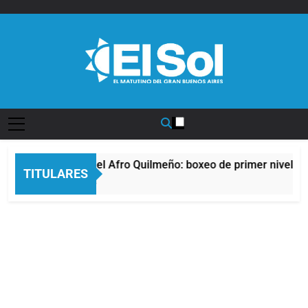
Saltar
al
contenido
Diario EL SOL
La noche del Afro Quilmeño: boxeo de primer nivel en 
TITULARES
10 Horas Atrás