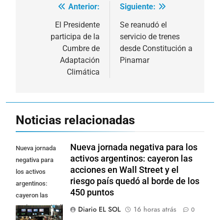
Anterior:
Siguiente:
Navegación
de
El Presidente
Se reanudó el
participa de la
servicio de trenes
entradas
Cumbre de
desde Constitución a
Adaptación
Pinamar
Climática
Noticias relacionadas
Nueva jornada negativa para los
Nueva jornada
activos argentinos: cayeron las
negativa para
acciones en Wall Street y el
los activos
riesgo país quedó al borde de los
argentinos:
450 puntos
cayeron las
acciones en Wall
Diario EL SOL
16 horas atrás
0
Street y el riesgo