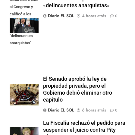
«delincuentes anarquistas»
al Congreso y
calificó a los
Diario EL SOL
4 horas atrás
0
responsables
como
"delincuentes
anarquistas"
El Senado aprobó la ley de
propiedad privada, pero el
Gobierno debió eliminar otro
capítulo
Diario EL SOL
6 horas atrás
0
La Fiscalía rechazó el pedido para
suspender el juicio contra Pity