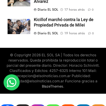
Alvarez
Diario EL SOL
17 horas atrás
0
Kicillof marchó contra la Ley de
Propiedad Privada de Milei
Diario EL SOL
19 horas atrás
0
© Copyright 2026 EL SOL SA | Todos los derechos
reservados. Queda prohibida la reproducción total o
parcial del presente diario. Director: Horacio Schivintt.
Clasificados y Edictos: 4257-6325 Interno 101 Mail:
recepcion@elsolnoticias.com.ar Publicidad:
publicidad@elsolnoticias.com.ar Funciona gracias a
.
BlazeThemes