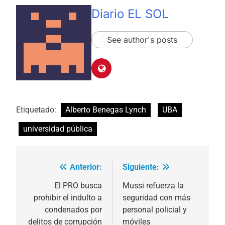
Diario EL SOL
See author's posts
Etiquetado:
Alberto Benegas Lynch
UBA
universidad pública
Anterior:
Siguiente:
Navegación
de
El PRO busca
Mussi refuerza la
prohibir el indulto a
seguridad con más
entradas
condenados por
personal policial y
delitos de corrupción
móviles