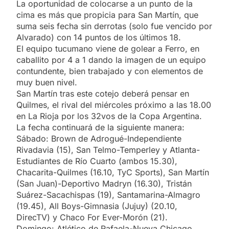
La oportunidad de colocarse a un punto de la
cima es más que propicia para San Martín, que
suma seis fecha sin derrotas (solo fue vencido por
Alvarado) con 14 puntos de los últimos 18.
El equipo tucumano viene de golear a Ferro, en
caballito por 4 a 1 dando la imagen de un equipo
contundente, bien trabajado y con elementos de
muy buen nivel.
San Martín tras este cotejo deberá pensar en
Quilmes, el rival del miércoles próximo a las 18.00
en La Rioja por los 32vos de la Copa Argentina.
La fecha continuará de la siguiente manera:
Sábado: Brown de Adrogué-Independiente
Rivadavia (15), San Telmo-Temperley y Atlanta-
Estudiantes de Río Cuarto (ambos 15.30),
Chacarita-Quilmes (16.10, TyC Sports), San Martín
(San Juan)-Deportivo Madryn (16.30), Tristán
Suárez-Sacachispas (19), Santamarina-Almagro
(19.45), All Boys-Gimnasia (Jujuy) (20.10,
DirecTV) y Chaco For Ever-Morón (21).
Domingo: Atlético de Rafaela-Nueva Chicago