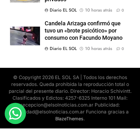
Diario EL SOL
10 horas atrás
0
Candela Arizaga confirmó que
tuvo un «brote psicótico» por
consumo con Facundo Moyano
Diario EL SOL
10 horas atrás
0
© Copyright 2026 EL SOL SA | Todos los derechos
reservados. Queda prohibida la reproducción total o
parcial del presente diario. Director: Horacio Schivintt.
Clasificados y Edictos: 4257-6325 Interno 101 Mail:
recepcion@elsolnoticias.com.ar Publicidad:
publicidad@elsolnoticias.com.ar Funciona gracias a
.
BlazeThemes