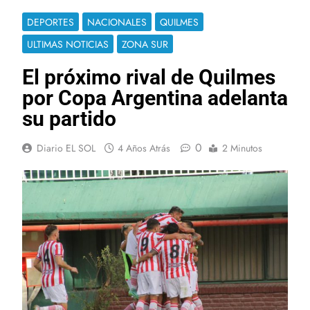
DEPORTES
NACIONALES
QUILMES
ULTIMAS NOTICIAS
ZONA SUR
El próximo rival de Quilmes
por Copa Argentina adelanta
su partido
0
Diario EL SOL
4 Años Atrás
2 Minutos