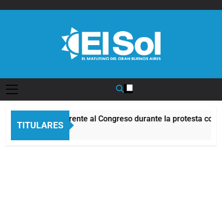
Saltar
al
contenido
Diario EL SOL
Incidentes frente al Congreso durante la protesta contr
TITULARES
7 Horas Atrás