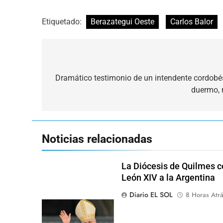
Etiquetado:
Berazategui Oeste
Carlos Balor
Navegación
de
Dramático testimonio de un intendente cordobé
duermo, 
entradas
Noticias relacionadas
La Diócesis de Quilmes ce
León XIV a la Argentina
Diario EL SOL
8 Horas Atr