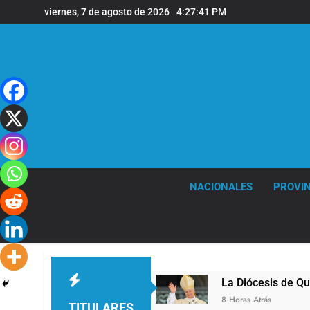
Saltar
viernes, 7 de agosto de 2026
4:27:42 PM
al
contenido
NACIONALES
PROVIN
 Quilmes
La Diócesis de Quilmes celebró la vis
8 Horas Atrás
TITULARES