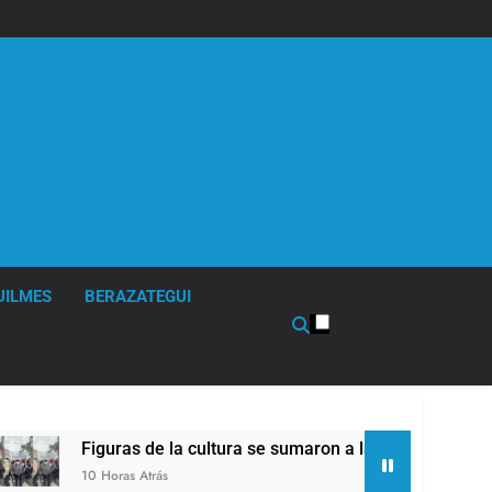
UILMES
BERAZATEGUI
de la cultura se sumaron a la marcha frente al Congreso contr
rás