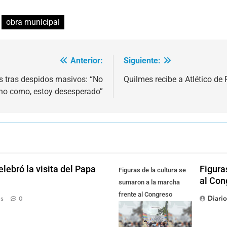
obra municipal
Anterior:
Siguiente:
s tras despidos masivos: “No
Quilmes recibe a Atlético de
no como, estoy desesperado”
lebró la visita del Papa
Figura
Figuras de la cultura se
al Con
sumaron a la marcha
frente al Congreso
Diari
ás
0
contra la Ley de
Propiedad Privada