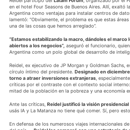
Reidel participó del
Latam Forum
, organizado por el 
para 2027 y da un
23 Horas Atrás
en el hotel Four Seasons de Buenos Aires. Allí, exaltó 
ganador para el
El oficialismo dio de
balotaje
Argentina como ventajas para instalar centros de datos 
baja la cláusula de
lamentó: “Obviamente, el problema es que estas áreas 
venta de tierras a
1 Día Atrás
una de las cosas que hemos arreglado”.
extranjeros
Detuvieron en
Quilmes a un hombre
“Estamos estabilizando la macro, dándoles el marco l
que amenazó a Milei
1 Día Atrás
a través de TikTok
abiertos a los negocios”,
aseguró el funcionario, quie
Veteranos de Guerra
Argentina como un polo global de desarrollo de inteligen
capacitan a agentes
municipales de
1 Día Atrás
Quilmes en la causa
Reidel, ex ejecutivo de JP Morgan y Goldman Sachs, es
Malvinas
círculo íntimo del presidente.
Designado en diciembre
torno a atraer inversiones extranjeras
, especialmente
críticas por el contraste con el contexto social interno
mitad de la población en la pobreza y una economía e
Ante las críticas,
Reidel justificó la visión presidenci
usás IA y La Matanza no tiene qué comer. Sí, pero esto 
En defensa de los numerosos viajes internacionales de