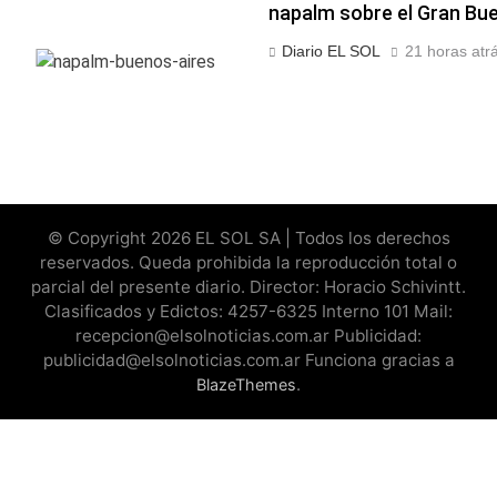
napalm sobre el Gran Bu
Diario EL SOL
21 horas atr
© Copyright 2026 EL SOL SA | Todos los derechos
reservados. Queda prohibida la reproducción total o
parcial del presente diario. Director: Horacio Schivintt.
Clasificados y Edictos: 4257-6325 Interno 101 Mail:
recepcion@elsolnoticias.com.ar Publicidad:
publicidad@elsolnoticias.com.ar Funciona gracias a
.
BlazeThemes