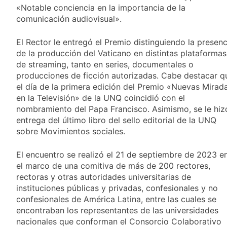
Valencia
16 Horas Atrás
«Notable conciencia en la importancia de la
Carlos Balor y
comunicación audiovisual».
monseñor Tissera en
la celebración por
17 Horas Atrás
El Rector le entregó el Premio distinguiendo la presenc
San Cayetano
La bronquiolitis es
de la producción del Vaticano en distintas plataformas
una infección
de streaming, tanto en series, documentales o
respiratoria aguda en
18 Horas Atrás
producciones de ficción autorizadas. Cabe destacar q
los bebés
El último adiós al
el día de la primera edición del Premio «Nuevas Mirad
papá de Leo Messi
en la Televisión» de la UNQ coincidió con el
19 Horas Atrás
nombramiento del Papa Francisco. Asimismo, se le hiz
Quilmes recibe a
entrega del último libro del sello editorial de la UNQ
Almagro con la mira
sobre Movimientos sociales.
puesta en el Reducido
20 Horas Atrás
La crisis económica
El encuentro se realizó el 21 de septiembre de 2023 e
también llega a los
el marco de una comitiva de más de 200 rectores,
templos: casi la
1 Día Atrás
rectoras y otras autoridades universitarias de
mitad de quienes
Economía en dos
buscan ayuda pide
instituciones públicas y privadas, confesionales y no
velocidades
alimentos, dinero o
confesionales de América Latina, entre las cuales se
2 Días Atrás
trabajo
encontraban los representantes de las universidades
Lionel Messi llegará a
nacionales que conforman el Consorcio Colaborativo
Rosario para