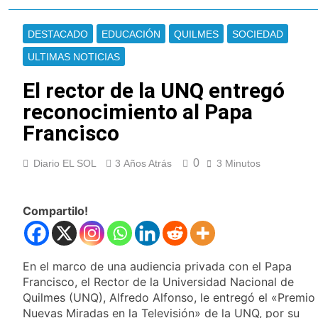
Oeste
Secuestraron 11
vehículos durante un
DESTACADO
EDUCACIÓN
QUILMES
SOCIEDAD
operativo de tránsito
10 Horas Atrás
en Ezpeleta
El embajador
ULTIMAS NOTICIAS
argentino en Brasil
llegó para reunirse
El rector de la UNQ entregó
10 Horas Atrás
con Quirno
Quilmes lo dejó
reconocimiento al Papa
escapar y empató 1 a
Francisco
1 con Almagro
10 Horas Atrás
Las ventas
0
Diario EL SOL
3 Años Atrás
minoristas cayeron
3 Minutos
3,8% en julio
11 Horas Atrás
Quilmes: siete clubes
Compartilo!
de barrio de la Liga
Femenina de fútbol
13 Horas Atrás
recibieron material
Consejo Federal del
deportivo
Trabajo: un nuevo
En el marco de una audiencia privada con el Papa
reclamo por el
15 Horas Atrás
Francisco, el Rector de la Universidad Nacional de
respeto al
Boca oficializó la
Quilmes (UNQ), Alfredo Alfonso, le entregó el «Premio
federalismo
llegada de Enner
Nuevas Miradas en la Televisión» de la UNQ, por su