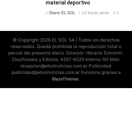
material deportivo
Diario EL SOL
13 horas atrás
0
© Copyright 2026 EL SOL SA | Todos los derechos
reservados. Queda prohibida la reproducción total o
parcial del presente diario. Director: Horacio Schivintt.
Clasificados y Edictos: 4257-6325 Interno 101 Mail:
recepcion@elsolnoticias.com.ar Publicidad:
publicidad@elsolnoticias.com.ar Funciona gracias a
.
BlazeThemes