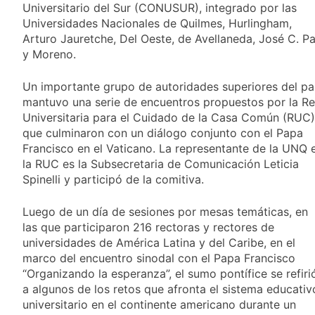
Universitario del Sur (CONUSUR), integrado por las
despedir a su padre
2 Días Atrás
Universidades Nacionales de Quilmes, Hurlingham,
Jorge Messi
Murió Jorge Messi,
Arturo Jauretche, Del Oeste, de Avellaneda, José C. P
padre de Lionel
y Moreno.
Messi, a los 68 años
2 Días Atrás
Thiago Medina fue
Un importante grupo de autoridades superiores del pa
imputado
mantuvo una serie de encuentros propuestos por la R
formalmente por
2 Días Atrás
abuso sexual
Universitaria para el Cuidado de la Casa Común (RUC)
La CGT y las dos
que culminaron con un diálogo conjunto con el Papa
CTA profundizan su
Francisco en el Vaticano. La representante de la UNQ 
plan de lucha con
2 Días Atrás
nuevas marchas
la RUC es la Subsecretaria de Comunicación Leticia
contra el Gobierno
Spinelli y participó de la comitiva.
Luego de un día de sesiones por mesas temáticas, en
las que participaron 216 rectoras y rectores de
universidades de América Latina y del Caribe, en el
marco del encuentro sinodal con el Papa Francisco
“Organizando la esperanza”, el sumo pontífice se refiri
a algunos de los retos que afronta el sistema educativ
universitario en el continente americano durante un