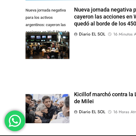
Nueva jornada negativa pa
Nueva jornada negativa
cayeron las acciones en Wa
para los activos
quedó al borde de los 45
argentinos: cayeron las
acciones en Wall Street y
Diario EL SOL
16 Minutos A
el riesgo país quedó al
borde de los 450 punt
Kicillof marchó contra la
de Milei
Diario EL SOL
16 Horas Atr