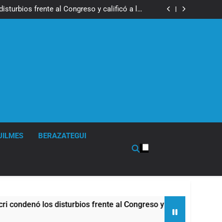
los activos argentinos: cayeron las acciones
 riesgo país quedó al borde de los 450 puntos
isturbios frente al Congreso y calificó a los
ponsables como «delincuentes anarquistas»
de la Cerveza: los tres secretos para servirla
correctamente
en Buenos Aires: mejora el tiempo y llegan las
temperaturas más bajas de la semana
los activos argentinos: cayeron las acciones
 riesgo país quedó al borde de los 450 puntos
isturbios frente al Congreso y calificó a los
ponsables como «delincuentes anarquistas»
de la Cerveza: los tres secretos para servirla
correctamente
en Buenos Aires: mejora el tiempo y llegan las
temperaturas más bajas de la semana
UILMES
BERAZATEGUI
urbios frente al Congreso y calificó a los responsables como 