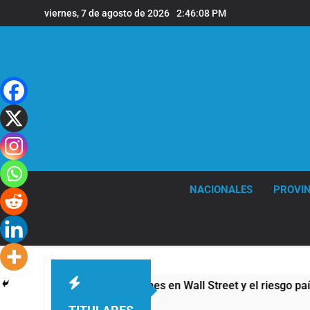
Saltar
viernes, 7 de agosto de 2026
2:46:09 PM
al
contenido
NACIONALES
PROVIN
 las acciones en Wall Street y el riesgo país quedó al borde d