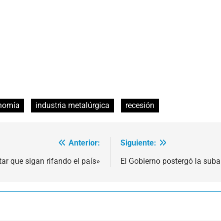
nomía
industria metalúrgica
recesión
Anterior:
Siguiente:
ar que sigan rifando el país»
El Gobierno postergó la suba