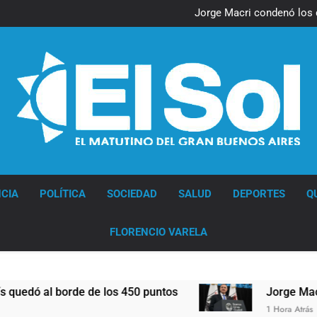
Nueva jornada negativa para 
en Wall Street y el
Jorge Macri condenó los d
res
Día Internacional 
El frío polar se instala 
Nueva jornada negativa para 
en Wall Street y el
Jorge Macri condenó los d
res
Día Internacional 
El frío polar se instala 
Diario EL SOL
CIA
POLÍTICA
SOCIEDAD
SALUD
DEPORTES
Q
FLORENCIO VARELA
e los 450 puntos
Jorge Macri condenó los dist
1 Hora Atrás