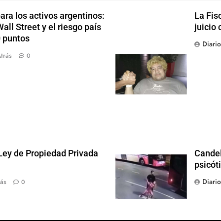
ra los activos argentinos:
La Fis
ll Street y el riesgo país
juicio 
0 puntos
Diari
trás
0
 Ley de Propiedad Privada
Candel
psicót
Diari
ás
0