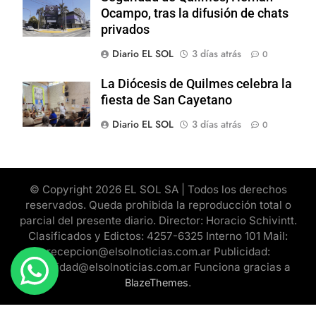
Ocampo, tras la difusión de chats
privados
Diario EL SOL
3 días atrás
0
La Diócesis de Quilmes celebra la
fiesta de San Cayetano
Diario EL SOL
3 días atrás
0
© Copyright 2026 EL SOL SA | Todos los derechos
reservados. Queda prohibida la reproducción total o
parcial del presente diario. Director: Horacio Schivintt.
Clasificados y Edictos: 4257-6325 Interno 101 Mail:
recepcion@elsolnoticias.com.ar Publicidad:
publicidad@elsolnoticias.com.ar Funciona gracias a
.
BlazeThemes