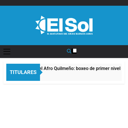
Saltar
al
contenido
Diario EL SOL
La noche del Afro Quilmeño: boxeo de primer nivel en l
TITULARES
11 Horas Atrás