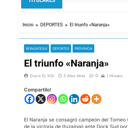
TITULARES
Inicio
DEPORTES
El triunfo «Naranja»
BERAZATEGUI
DEPORTES
PROVINCIA
El triunfo «Naranja»
0
Diario EL SOL
5 Años Atrás
1 Minutos
Compartilo!
El Naranja se consagró campeón del Torneo Cl
de la victoria de Ituzaingó ante Dock Sud por