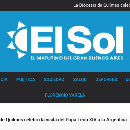
La noche del Afro Quilmeño: 
La Diócesis de Quilmes celebr
Figuras de la cultura se suma
Nueva jornada negativa para 
en Wall Street y el
La noche del Afro Quilmeño: 
La Diócesis de Quilmes celebr
Figuras de la cultura se suma
Nueva jornada negativa para 
en Wall Street y el
Diario EL SOL
CIA
POLÍTICA
SOCIEDAD
SALUD
DEPORTES
Q
FLORENCIO VARELA
mes celebró la visita del Papa León XIV a la Argentina