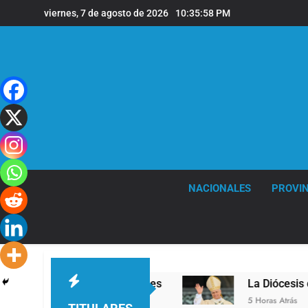
Saltar
viernes, 7 de agosto de 2026
10:35:59 PM
al
contenido
NACIONALES
PROVIN
vel en la sede de Quilmes
La Diócesis de Quil
5 Horas Atrás