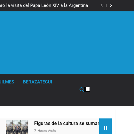
boxeo de primer nivel en la sede de Quilmes
ó la visita del Papa León XIV a la Argentina
ron a la marcha frente al Congreso contra la
Ley de Propiedad Privada
los activos argentinos: cayeron las acciones
 riesgo país quedó al borde de los 450 puntos
boxeo de primer nivel en la sede de Quilmes
ó la visita del Papa León XIV a la Argentina
ron a la marcha frente al Congreso contra la
Ley de Propiedad Privada
los activos argentinos: cayeron las acciones
 riesgo país quedó al borde de los 450 puntos
UILMES
BERAZATEGUI
Figuras de la cultura se sumaron a la marcha frente a
7 Horas Atrás