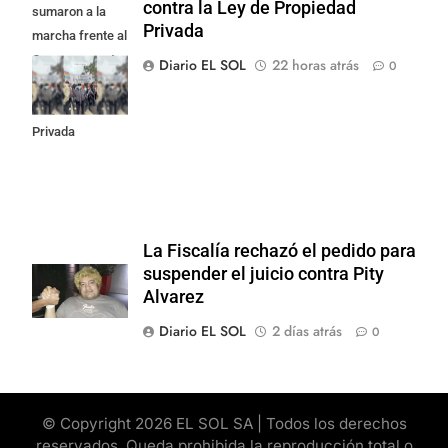
contra la Ley de Propiedad
sumaron a la
Privada
marcha frente al
Congreso contra
Diario EL SOL
22 horas atrás
0
la Ley de
Propiedad
Privada
La Fiscalía rechazó el pedido para
suspender el juicio contra Pity
Alvarez
Diario EL SOL
2 días atrás
0
© Copyright 2026 EL SOL SA | Todos los derechos
reservados. Queda prohibida la reproducción total o