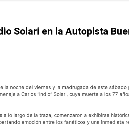
tiva para los activos argentinos: cayeron las acciones en Wal
nó los disturbios frente al Congreso y calificó a los respo
io Solari en la Autopista Bue
de la Cerveza: los tres secretos para servirla correctamente
nstala en Buenos Aires: mejora el tiempo y llegan las tempera
o: por qué se celebra cada 7 de agosto y qué representa par
a ley de propiedad privada, pero el Gobierno debió eliminar ot
te la noche del viernes y la madrugada de este sábado 
al Congreso durante la protesta contra la Ley de Propiedad P
enaje a Carlos “Indio” Solari, cuya muerte a los 77 añ
ó el pedido para suspender el juicio contra Pity Alvarez
 a lo largo de la traza, comenzaron a exhibirse históric
pertando emoción entre los fanáticos y una inmediata re
D en Florencio Varela