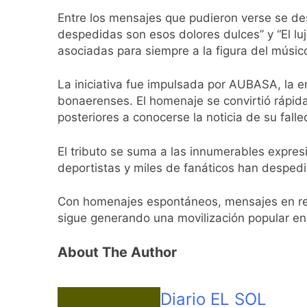
1 Día Atrás
Entre los mensajes que pudieron verse se de
El temporal se des
despedidas son esos dolores dulces” y “El lu
1 Día Atrás
asociadas para siempre a la figura del músic
Kicillof marchó co
1 Día Atrás
La iniciativa fue impulsada por AUBASA, la e
Renunció el subse
bonaerenses. El homenaje se convirtió rápid
1 Día Atrás
posteriores a conocerse la noticia de su falle
Candela Arizaga 
1 Día Atrás
El tributo se suma a las innumerables expresi
La Libertad Avanza
deportistas y miles de fanáticos han despedid
1 Día Atrás
Masiva movilizació
Con homenajes espontáneos, mensajes en redes
1 Día Atrás
sigue generando una movilización popular en 
La Diócesis de Qui
1 Día Atrás
About The Author
La Línea 148 pasó
1 Día Atrás
Diario EL SOL