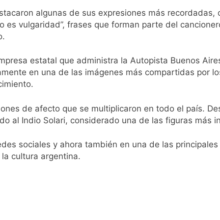
stacaron algunas de sus expresiones más recordadas, co
pide del AMBA: cuándo dejará de llover y llega una ola de fr
jo es vulgaridad”, frases que forman parte del cancione
o.
ntra la Ley de Propiedad Privada de Milei
mpresa estatal que administra la Autopista Buenos Aires-
cretario de Seguridad de Quilmes, Hernán Ocampo, tras la dif
amente en una de las imágenes más compartidas por los 
cimiento.
confirmó que tuvo un «brote psicótico» por consumo con F
ones de afecto que se multiplicaron en todo el país. Des
 consiguió la mayoría y rechazó el pedido del peronismo de 
o al Indio Solari, considerado una de las figuras más inf
n al Congreso contra el proyecto oficial de Ley de Propieda
 sociales y ahora también en una de las principales aut
la cultura argentina.
lmes celebra la fiesta de San Cayetano
 a ser operada por La Central de Vicente López