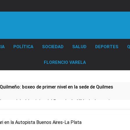
Diario EL SOL
IA
POLÍTICA
SOCIEDAD
SALUD
DEPORTES
Q
FLORENCIO VARELA
Quilmeño: boxeo de primer nivel en la sede de Quilmes
lmes celebró la visita del Papa León XIV a la Argentina
ura se sumaron a la marcha frente al Congreso contra la Ley 
ri en la Autopista Buenos Aires-La Plata