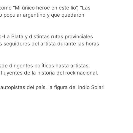
mo “Mi único héroe en este lío”, “Las
ío con mínimas cercanas a 1°C
ro popular argentino y que quedaron
La Plata y distintas rutas provinciales
usión de chats privados
seguidores del artista durante las horas
acundo Moyano
de dirigentes políticos hasta artistas,
girar el proyecto a comisión
luyentes de la historia del rock nacional.
d Privada
opistas del país, la figura del Indio Solari