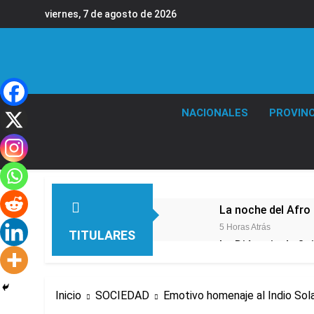
Saltar
viernes, 7 de agosto de 2026
al
contenido
NACIONALES
PROVINC
La noche del Afro 
5 Horas Atrás
TITULARES
La Diócesis de Qui
7 Horas Atrás
Figuras de la cult
Inicio
SOCIEDAD
Emotivo homenaje al Indio Sola
10 Horas Atrás