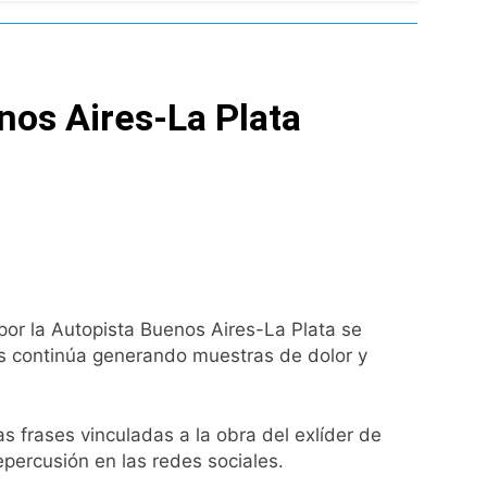
l Street y el riesgo país quedó al borde
nsables como «delincuentes anarquistas»
nos Aires-La Plata
turas más bajas de la semana
a los argentinos
ro capítulo
por la Autopista Buenos Aires-La Plata se
rivada: hubo detenidos y
os continúa generando muestras de dolor y
as frases vinculadas a la obra del exlíder de
percusión en las redes sociales.