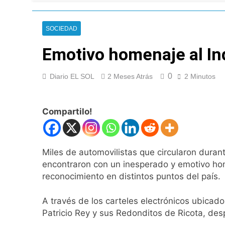
Nueva jornada nega
de los 450 puntos
11 Horas Atrás
SOCIEDAD
Jorge Macri conde
12 Horas Atrás
Emotivo homenaje al Ind
Día Internacional 
13 Horas Atrás
0
Diario EL SOL
2 Meses Atrás
2 Minutos
El frío polar se i
13 Horas Atrás
Día de San Cayetan
Compartilo!
13 Horas Atrás
El Senado aprobó l
13 Horas Atrás
Miles de automovilistas que circularon duran
Incidentes frente 
encontraron con un inesperado y emotivo hom
enfrentamientos
reconocimiento en distintos puntos del país.
1 Día Atrás
La Fiscalía rechaz
A través de los carteles electrónicos ubicados
1 Día Atrás
Patricio Rey y sus Redonditos de Ricota, des
67 barrios full LE