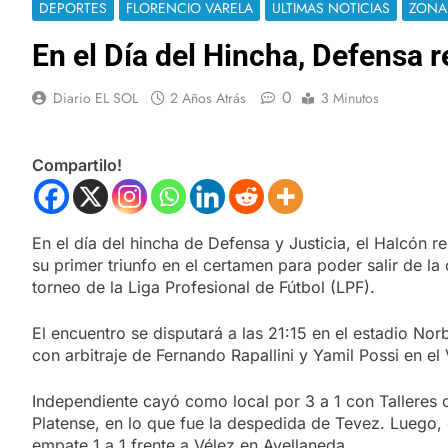
DEPORTES
FLORENCIO VARELA
ULTIMAS NOTICIAS
ZONA
En el Día del Hincha, Defensa 
0
Diario EL SOL
2 Años Atrás
3 Minutos
Compartilo!
En el día del hincha de Defensa y Justicia, el Halcón r
su primer triunfo en el certamen para poder salir de la c
torneo de la Liga Profesional de Fútbol (LPF).
El encuentro se disputará a las 21:15 en el estadio No
con arbitraje de Fernando Rapallini y Yamil Possi en el
Independiente cayó como local por 3 a 1 con Talleres
Platense, en lo que fue la despedida de Tevez. Luego,
empate 1 a 1 frente a Vélez en Avellaneda.