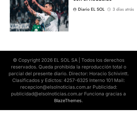
Diario EL SOL
3 días atrás
© Copyright 2026 EL SOL SA | Todos los derechos
reservados. Queda prohibida la reproducción total o
parcial del presente diario. Director: Horacio Schivintt.
Clasificados y Edictos: 4257-6325 Interno 101 Mail:
recepcion@elsolnoticias.com.ar Publicidad:
publicidad@elsolnoticias.com.ar Funciona gracias a
.
BlazeThemes