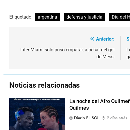
Etiquetado:
argentina
defensa y justicia
Día del 
Anterior:
S
Navegación
de
Inter Miami solo puso empatar, a pesar del gol
L
de Messi
g
entradas
Noticias relacionadas
La noche del Afro Quilmeñ
Quilmes
Diario EL SOL
2 días atrás