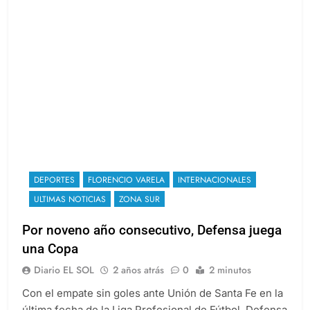
DEPORTES
FLORENCIO VARELA
INTERNACIONALES
ULTIMAS NOTICIAS
ZONA SUR
Por noveno año consecutivo, Defensa juega
una Copa
Diario EL SOL
2 años atrás
0
2 minutos
Con el empate sin goles ante Unión de Santa Fe en la
última fecha de la Liga Profesional de Fútbol, Defensa