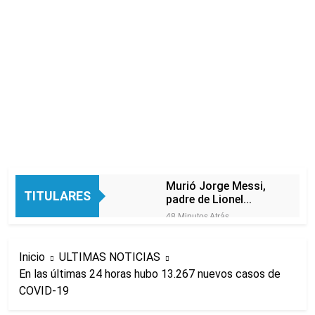
Murió Jorge Messi,
TITULARES
padre de Lionel
Messi, a los 68 años
48 Minutos Atrás
Thiago Medina fue
imputado
Inicio
ULTIMAS NOTICIAS
formalmente por
2 Horas Atrás
abuso sexual
En las últimas 24 horas hubo 13.267 nuevos casos de
La CGT y las dos
COVID-19
CTA profundizan su
plan de lucha con
3 Horas Atrás