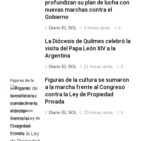
profundizan su plan de lucha con
nuevas marchas contra el
Gobierno
Diario EL SOL
3 horas atrás
0
La Diócesis de Quilmes celebró la
visita del Papa León XIV a la
Argentina
Diario EL SOL
21 horas atrás
0
Figuras de la cultura se sumaron
Figuras de la
a la marcha frente al Congreso
cultura se
contra la Ley de Propiedad
sumaron a la
Privada
marcha frente
al Congreso
Diario EL SOL
23 horas atrás
0
contra la Ley de
Propiedad
Privada