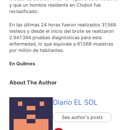
cercanas a 1°C
Propiedad Privada de
y que un hombre residente en Chubut fue
2 Días Atrás
Milei
reclasificado.
Renunció el
subsecretario de
Seguridad de
En las últimas 24 horas fueron realizados 31.568
2 Días Atrás
Quilmes, Hernán
testeos y desde el inicio del brote se realizaron
Candela Arizaga
Ocampo, tras la
confirmó que tuvo un
2.947.344 pruebas diagnósticas para esta
difusión de chats
«brote psicótico» por
enfermedad, lo que equivale a 61.568 muestras
2 Días Atrás
privados
consumo con
por millón de habitantes.
La Libertad Avanza
Facundo Moyano
consiguió la mayoría
y rechazó el pedido
En Quilmes
2 Días Atrás
del peronismo de
girar el proyecto a
comisión
About The Author
Diario EL SOL
See author's posts