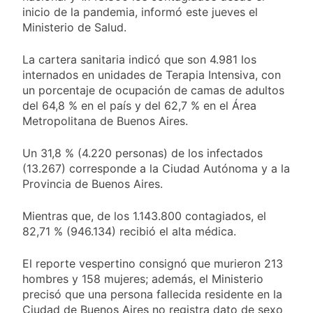
Aires: mejora el
1 Día Atrás
inicio de la pandemia, informó este jueves el
tiempo y llegan las
Día de San Cayetano:
Ministerio de Salud.
temperaturas más
por qué se celebra
bajas de la semana
cada 7 de agosto y
1 Día Atrás
La cartera sanitaria indicó que son 4.981 los
qué representa para
El Senado aprobó la
los argentinos
internados en unidades de Terapia Intensiva, con
ley de propiedad
un porcentaje de ocupación de camas de adultos
privada, pero el
1 Día Atrás
del 64,8 % en el país y del 62,7 % en el Área
Gobierno debió
Incidentes frente al
eliminar otro capítulo
Metropolitana de Buenos Aires.
Congreso durante la
protesta contra la
2 Días Atrás
Ley de Propiedad
Un 31,8 % (4.220 personas) de los infectados
La Fiscalía rechazó el
Privada: hubo
(13.267) corresponde a la Ciudad Autónoma y a la
pedido para
detenidos y
Provincia de Buenos Aires.
suspender el juicio
2 Días Atrás
enfrentamientos
contra Pity Alvarez
67 barrios full LED en
Mientras que, de los 1.143.800 contagiados, el
Florencio Varela
82,71 % (946.134) recibió el alta médica.
2 Días Atrás
El temporal se
El reporte vespertino consignó que murieron 213
despide del AMBA:
cuándo dejará de
hombres y 158 mujeres; además, el Ministerio
2 Días Atrás
llover y llega una ola
precisó que una persona fallecida residente en la
Kicillof marchó
de frío con mínimas
Ciudad de Buenos Aires no registra dato de sexo
contra la Ley de