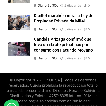
Diario EL SOL
2 días atrás
0
Kicillof marchó contra la Ley de
Propiedad Privada de Milei
Diario EL SOL
3 días atrás
0
Candela Arizaga confirmó que
tuvo un «brote psicótico» por
consumo con Facundo Moyano
Diario EL SOL
3 días atrás
0
© Copyright 2026 EL SOL SA | Todos los derechos
reservados. Queda prohibida la reproducción total o
parcial del presente diario. Director: Horacio Schivintt.
Clasificados y Edictos: 4257-6325 Interno 101 Mail:
recepcion@elsolnoticias.com.ar Publicidad: