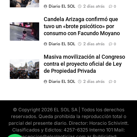
Diario EL SOL
2 días atrás
0
Candela Arizaga confirmó que
tuvo un «brote psicótico» por
consumo con Facundo Moyano
Diario EL SOL
2 días atrás
0
Masiva movilización al Congreso
contra el proyecto oficial de Ley
de Propiedad Privada
Diario EL SOL
2 días atrás
0
© Copyright 2026 EL SOL SA | Todos los derechos
reservados. Queda prohibida la reproducción total o
parcial del presente diario. Director: Horacio Schivintt.
Clasificados y Edictos: 4257-6325 Interno 101 Mail:
recepcion@elsolnoticias.com.ar Publicidad: