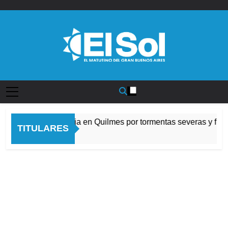
Saltar
al
contenido
Diario EL SOL
Alerta naranja en Quilmes por tormentas severas y fuert
TITULARES
8 Horas Atrás