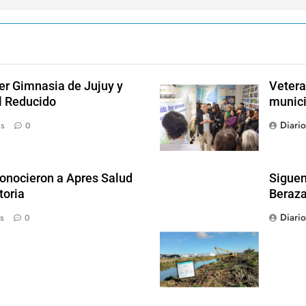
der Gimnasia de Jujuy y
Vetera
el Reducido
munici
Diari
ás
0
conocieron a Apres Salud
Siguen
toria
Beraza
Diari
s
0