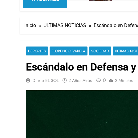
Inicio
ULTIMAS NOTICIAS
Escándalo en Defensa
DEPORTES
FLORENCIO VARELA
SOCIEDAD
ULTIMAS NOT
Escándalo en Defensa y 
0
Diario EL SOL
2 Años Atrás
2 Minutos