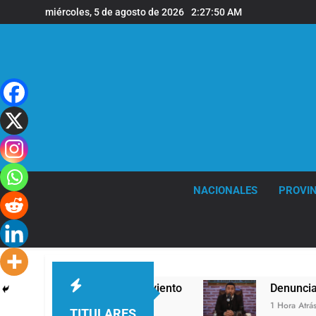
Saltar
miércoles, 5 de agosto de 2026
2:27:52 AM
al
contenido
NACIONALES
PROVIN
fagas de viento
Denunciaron penalmente al ab
1 Hora Atrás
TITULARES