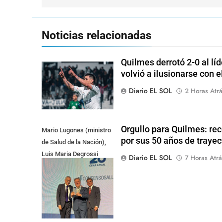
entradas
Noticias relacionadas
Quilmes derrotó 2-0 al lí
volvió a ilusionarse con 
Diario EL SOL
2 Horas Atr
Orgullo para Quilmes: re
Mario Lugones (ministro
por sus 50 años de trayec
de Salud de la Nación),
Luis Maria Degrossi
Diario EL SOL
7 Horas Atrá
(Presidente de Apres
Salud) y Cristian Mazza
(Presidente de ALAMI)