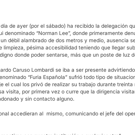
día de ayer (por el sábado) ha recibido la delegación 
ategui denominado “Norman Lee”, donde primeramente de
or un débil alambrado de dos metros y medio, ausencia se
de limpieza, pésima accesibilidad teniendo que llegar s
ar digno donde poder sentarse, más que un poste de luz d
ardo Caruso Lombardi se iba a ser presente advirtiendo
 denominado “Furia Española” sufrió todo tipo de situac
 el cual los privó de realizar su trabajo durante treint
a visita, por primera vez o curre que la dirigencia visit
ndonado y sin contacto alguno.
sional accedieran al mismo, comunicando el jefe del ope