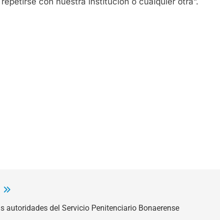
petirse con nuestra institución o cualquier otra”.
:
s autoridades del Servicio Penitenciario Bonaerense