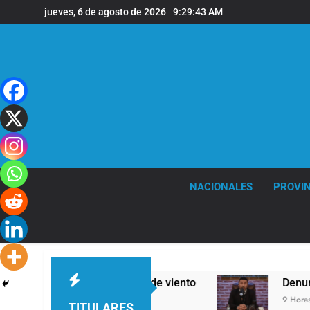
Saltar
jueves, 6 de agosto de 2026
9:29:44 AM
al
contenido
NACIONALES
PROVIN
ras y fuertes ráfagas de viento
Denunciaron p
9 Horas Atrás
TITULARES