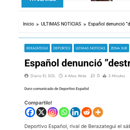
Inicio
ULTIMAS NOTICIAS
Español denunció ”de
BERAZATEGUI
DEPORTES
ULTIMAS NOTICIAS
ZONA SUR
Español denunció ”destr
0
Diario EL SOL
4 Años Atrás
3 Minutos
Duro comunicado de Deportivo Español
Compartilo!
Deportivo Español, rival de Berazategui el sá