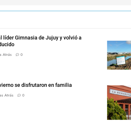
l líder Gimnasia de Jujuy y volvió a
ducido
s Atrás
0
ierno se disfrutaron en familia
as Atrás
0