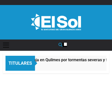
Saltar
al
contenido
Diario EL SOL
Alerta naranja en Quilmes por tormentas severas y fuert
TITULARES
3 Horas Atrás