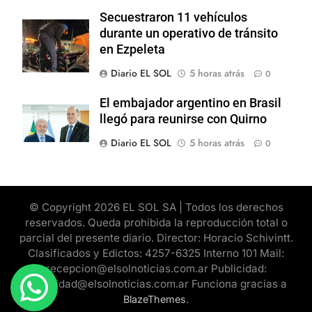
Secuestraron 11 vehículos
durante un operativo de tránsito
en Ezpeleta
Diario EL SOL
5 horas atrás
0
El embajador argentino en Brasil
llegó para reunirse con Quirno
Diario EL SOL
5 horas atrás
0
© Copyright 2026 EL SOL SA | Todos los derechos
reservados. Queda prohibida la reproducción total o
parcial del presente diario. Director: Horacio Schivintt.
Clasificados y Edictos: 4257-6325 Interno 101 Mail:
recepcion@elsolnoticias.com.ar Publicidad:
publicidad@elsolnoticias.com.ar Funciona gracias a
.
BlazeThemes