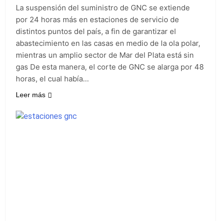
viento: más de 10
23 Horas Atrás
Tierras
La suspensión del suministro de GNC se extiende
provincias bajo alerta
Senado debate el
por 24 horas más en estaciones de servicio de
meteorológica
proyecto sobre
distintos puntos del país, a fin de garantizar el
propiedad privada
1 Día Atrás
abastecimiento en las casas en medio de la ola polar,
con foco en los
Día del Cirujano
desalojos
mientras un amplio sector de Mar del Plata está sin
Torácico: una
gas De esta manera, el corte de GNC se alarga por 48
especialidad clave
1 Día Atrás
para el cuidado de la
horas, el cual había…
Alerta naranja en
salud respiratoria en
Quilmes por
el Sanatorio Urquiza
Leer más
tormentas severas y
1 Día Atrás
fuertes ráfagas de
viento