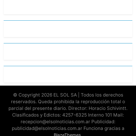
© Copyright 2026 EL SOL SA | Todos los derechos
reservados. Queda prohibida la reproducción total o
parcial del presente diario. Director: Horacio Schivintt.
Clasificados y Edictos: 4257-6325 Interno 101 Mail:
recepcion@elsolnoticias.com.ar Publicidad:
publicidad@elsolnoticias.com.ar Funciona gracias a
.
BlazeThemes