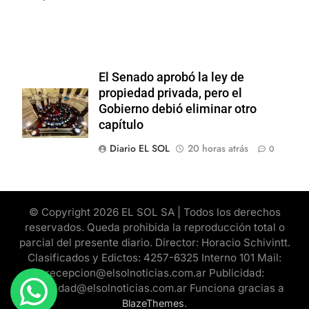
El Senado aprobó la ley de
propiedad privada, pero el
Gobierno debió eliminar otro
capítulo
Diario EL SOL
20 horas atrás
0
© Copyright 2026 EL SOL SA | Todos los derechos
reservados. Queda prohibida la reproducción total o
parcial del presente diario. Director: Horacio Schivintt.
Clasificados y Edictos: 4257-6325 Interno 101 Mail:
recepcion@elsolnoticias.com.ar Publicidad:
publicidad@elsolnoticias.com.ar Funciona gracias a
.
BlazeThemes