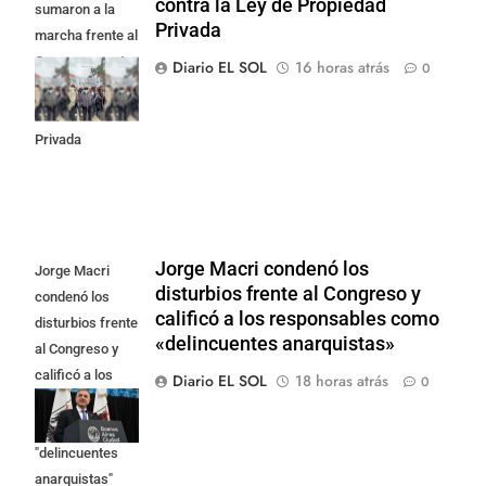
contra la Ley de Propiedad
sumaron a la
Privada
marcha frente al
Congreso contra
Diario EL SOL
16 horas atrás
0
la Ley de
Propiedad
Privada
Jorge Macri condenó los
Jorge Macri
disturbios frente al Congreso y
condenó los
calificó a los responsables como
disturbios frente
«delincuentes anarquistas»
al Congreso y
calificó a los
Diario EL SOL
18 horas atrás
0
responsables
como
"delincuentes
anarquistas"