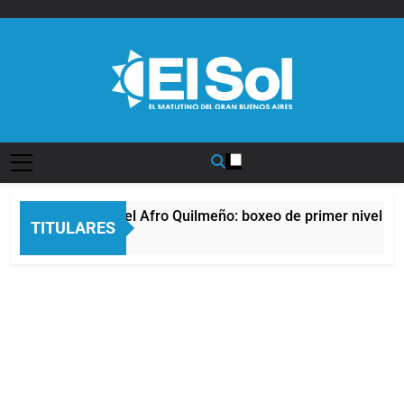
Saltar
al
contenido
Diario EL SOL
La noche del Afro Quilmeño: boxeo de primer nivel en 
TITULARES
12 Horas Atrás