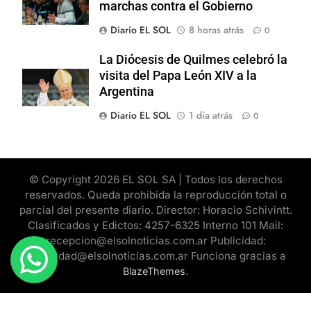
marchas contra el Gobierno
Diario EL SOL
8 horas atrás
0
La Diócesis de Quilmes celebró la
visita del Papa León XIV a la
Argentina
Diario EL SOL
1 día atrás
0
© Copyright 2026 EL SOL SA | Todos los derechos
reservados. Queda prohibida la reproducción total o
parcial del presente diario. Director: Horacio Schivintt.
Clasificados y Edictos: 4257-6325 Interno 101 Mail:
recepcion@elsolnoticias.com.ar Publicidad:
publicidad@elsolnoticias.com.ar Funciona gracias a
.
BlazeThemes