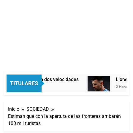
Economía en dos velocidades
Lionel Me
TITULARES
2 Horas Atrás
2 Horas Atrá
Inicio
SOCIEDAD
Estiman que con la apertura de las fronteras arribarán
100 mil turistas