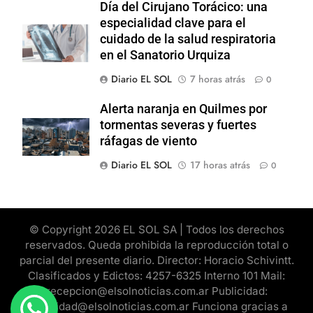
Día del Cirujano Torácico: una
especialidad clave para el
cuidado de la salud respiratoria
en el Sanatorio Urquiza
Diario EL SOL
7 horas atrás
0
Alerta naranja en Quilmes por
tormentas severas y fuertes
ráfagas de viento
Diario EL SOL
17 horas atrás
0
© Copyright 2026 EL SOL SA | Todos los derechos
reservados. Queda prohibida la reproducción total o
parcial del presente diario. Director: Horacio Schivintt.
Clasificados y Edictos: 4257-6325 Interno 101 Mail:
recepcion@elsolnoticias.com.ar Publicidad:
publicidad@elsolnoticias.com.ar Funciona gracias a