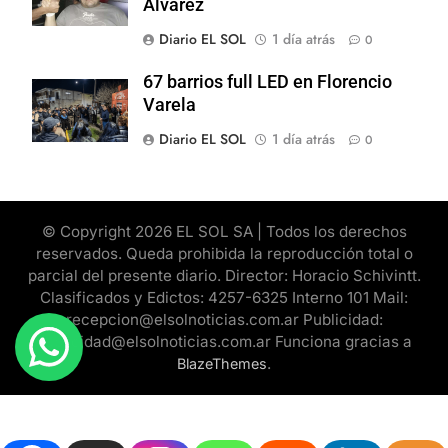
Alvarez
Diario EL SOL
1 día atrás
0
67 barrios full LED en Florencio
Varela
Diario EL SOL
1 día atrás
0
© Copyright 2026 EL SOL SA | Todos los derechos
reservados. Queda prohibida la reproducción total o
parcial del presente diario. Director: Horacio Schivintt.
Clasificados y Edictos: 4257-6325 Interno 101 Mail:
recepcion@elsolnoticias.com.ar Publicidad:
publicidad@elsolnoticias.com.ar Funciona gracias a
.
BlazeThemes