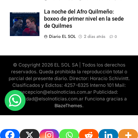
La noche del Afro Quilmeño:
boxeo de primer nivel en la sede
de Quilmes
Diario EL SOL
2 días atrás
0
© Copyright 2026 EL SOL SA | Todos los derechos
reservados. Queda prohibida la reproducción total o
parcial del presente diario. Director: Horacio Schivintt.
Clasificados y Edictos: 4257-6325 Interno 101 Mail:
recepcion@elsolnoticias.com.ar Publicidad:
publicidad@elsolnoticias.com.ar Funciona gracias a
.
BlazeThemes