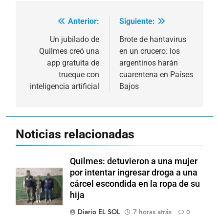
Anterior:
Siguiente:
Navegación
de
Un jubilado de
Brote de hantavirus
Quilmes creó una
en un crucero: los
entradas
app gratuita de
argentinos harán
trueque con
cuarentena en Países
inteligencia artificial
Bajos
Noticias relacionadas
Quilmes: detuvieron a una mujer
por intentar ingresar droga a una
cárcel escondida en la ropa de su
hija
Diario EL SOL
7 horas atrás
0