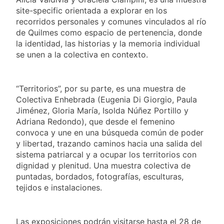
Aires: mejora el
1 Día Atrás
tiempo y llegan las
site-specific orientada a explorar en los
Día de San Cayetano:
temperaturas más
recorridos personales y comunes vinculados al río
por qué se celebra
bajas de la semana
de Quilmes como espacio de pertenencia, donde
cada 7 de agosto y
1 Día Atrás
qué representa para
la identidad, las historias y la memoria individual
El Senado aprobó la
los argentinos
se unen a la colectiva en contexto.
ley de propiedad
privada, pero el
1 Día Atrás
Gobierno debió
Incidentes frente al
eliminar otro capítulo
“Territorios”, por su parte, es una muestra de
Congreso durante la
Colectiva Enhebrada (Eugenia Di Giorgio, Paula
protesta contra la
2 Días Atrás
Ley de Propiedad
Jiménez, Gloria María, Isolda Núñez Portillo y
La Fiscalía rechazó el
Privada: hubo
Adriana Redondo), que desde el femenino
pedido para
detenidos y
convoca y une en una búsqueda común de poder
suspender el juicio
2 Días Atrás
enfrentamientos
contra Pity Alvarez
y libertad, trazando caminos hacia una salida del
67 barrios full LED en
sistema patriarcal y a ocupar los territorios con
Florencio Varela
dignidad y plenitud. Una muestra colectiva de
2 Días Atrás
puntadas, bordados, fotografías, esculturas,
El temporal se
tejidos e instalaciones.
despide del AMBA:
cuándo dejará de
2 Días Atrás
llover y llega una ola
Kicillof marchó
de frío con mínimas
Las exposiciones podrán visitarse hasta el 28 de
contra la Ley de