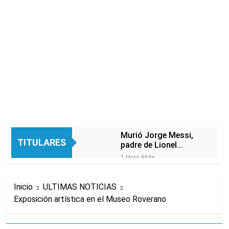
Murió Jorge Messi,
TITULARES
padre de Lionel
Messi, a los 68 años
1 Hora Atrás
Thiago Medina fue
imputado
Inicio
ULTIMAS NOTICIAS
formalmente por
3 Horas Atrás
abuso sexual
Exposición artística en el Museo Roverano
La CGT y las dos
CTA profundizan su
plan de lucha con
3 Horas Atrás