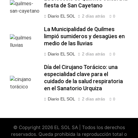
fiesta de San Cayetano
Diario EL SOL
2 días atrás
0
La Municipalidad de Quilmes
limpió sumideros y desagües en
medio de las lluvias
Diario EL SOL
2 días atrás
0
Día del Cirujano Torácico: una
especialidad clave para el
cuidado de la salud respiratoria
en el Sanatorio Urquiza
Diario EL SOL
2 días atrás
0
© Copyright 2026 EL SOL SA | Todos los derechos
reservados. Queda prohibida la reproducción total o