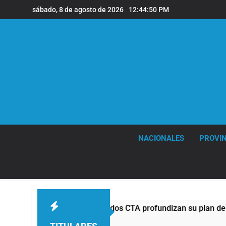
Saltar
sábado, 8 de agosto de 2026
12:44:52 PM
al
contenido
NACIONALES
PROVIN
T y las dos CTA profundizan su plan de lucha con nuevas mar
Atrás