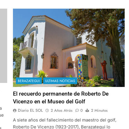
BERAZATEGUI
ULTIMAS NOTICIAS
o
El recuerdo permanente de Roberto De
Vicenzo en el Museo del Golf
a
Diario EL SOL
2 Años Atrás
0
2 Minutos
ue
A siete años del fallecimiento del maestro del golf,
Roberto De Vicenzo (1923-2017), Berazategui lo
8,