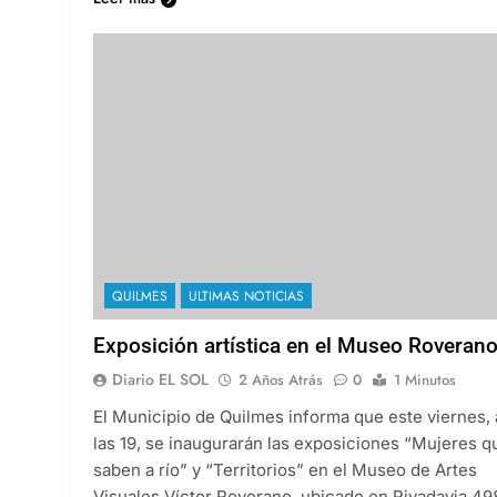
QUILMES
ULTIMAS NOTICIAS
Exposición artística en el Museo Roveran
Diario EL SOL
2 Años Atrás
0
1 Minutos
El Municipio de Quilmes informa que este viernes, 
las 19, se inaugurarán las exposiciones “Mujeres q
saben a río” y “Territorios” en el Museo de Artes
Visuales Víctor Roverano, ubicado en Rivadavia 49