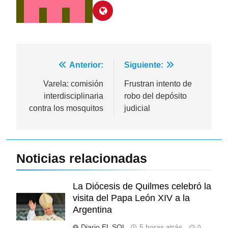
Navegación
Anterior:
Siguiente:
de
Varela: comisión
Frustran intento de
interdisciplinaria
robo del depósito
entradas
contra los mosquitos
judicial
Noticias relacionadas
La Diócesis de Quilmes celebró la
visita del Papa León XIV a la
Argentina
Diario EL SOL
5 horas atrás
0